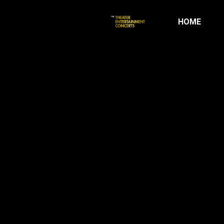
HOME
SP