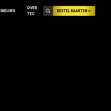
OVER
NIEUWS
BESTEL KAARTEN
TEC
EMA