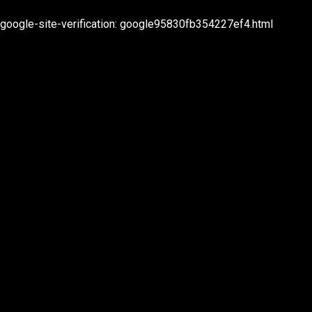
2022 TEC Entertainment
google-site-verification: google95830fb354227ef4.html
rivacy & Cookies
ebsite:
Studio
labbergasted