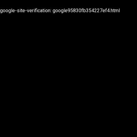
2022 TEC Entertainment
google-site-verification: google95830fb354227ef4.html
rivacy & Cookies
ebsite:
Studio
labbergasted