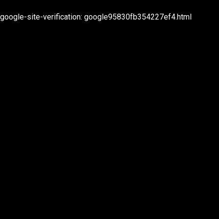
2022 TEC Entertainment
google-site-verification: google95830fb354227ef4.html
rivacy & Cookies
ebsite:
Studio
labbergasted