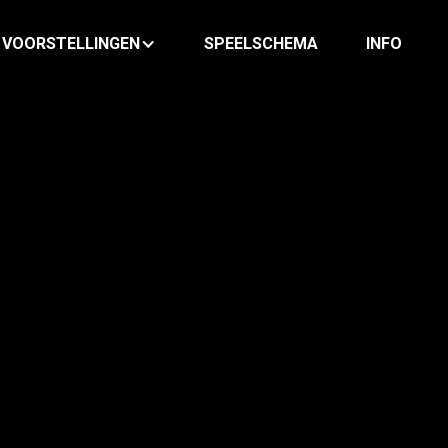
VOORSTELLINGEN
SPEELSCHEMA
INFO