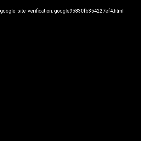
2022 TEC Entertainment
google-site-verification: google95830fb354227ef4.html
rivacy & Cookies
ebsite:
Studio
labbergasted